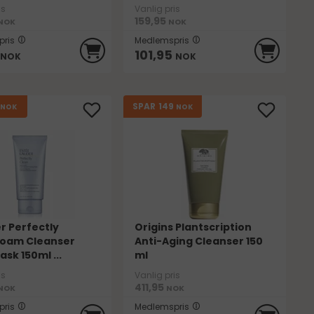
is
Vanlig pris
159,95
NOK
NOK
ris
Medlemspris
101,95
NOK
NOK
149
SPAR
NOK
NOK
r Perfectly
Origins Plantscription
Foam Cleanser
Anti-Aging Cleanser 150
ask 150ml ...
ml
is
Vanlig pris
411,95
NOK
NOK
ris
Medlemspris