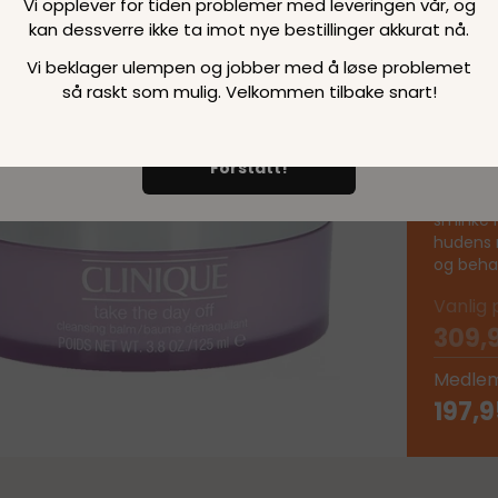
Vi opplever for tiden problemer med leveringen vår, og
samtidig et medlemskap, som automatisk fortsetter. Det e
kan dessverre ikke ta imot nye bestillinger akkurat nå.
Cli
ingen forpliktelse etter den første måneden, og du kan si op
når som helst.
Minimumspris 129,00 NOK for den første
Vi beklager ulempen og jobber med å løse problemet
Off
måneden.
så raskt som mulig. Velkommen tilbake snart!
125
Forstått!
Clinique
Typesfje
sminke i
hudens n
og behag
Vanlig 
309,
Medlem
197,