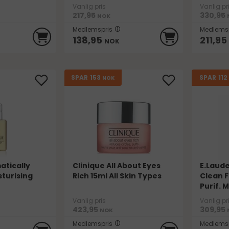
Vanlig pris
Vanlig pr
217,95
330,95
NOK
Medlemspris
Medlemsp
138,95
211,95
NOK
153
112
SPAR
SPAR
NOK
atically
Clinique All About Eyes
E.Laude
sturising
Rich 15ml All Skin Types
Clean 
Purif. M
Vanlig pris
Vanlig pr
423,95
309,95
NOK
Medlemspris
Medlemsp