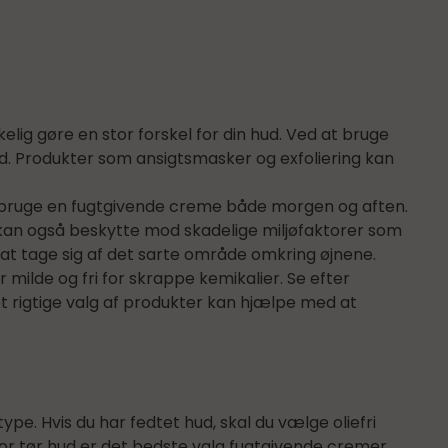
kelig gøre en stor forskel for din hud. Ved at bruge
. Produkter som ansigtsmasker og exfoliering kan
at bruge en fugtgivende creme både morgen og aften.
kan også beskytte mod skadelige miljøfaktorer som
or at tage sig af det sarte område omkring øjnene.
r milde og fri for skrappe kemikalier. Se efter
 rigtige valg af produkter kan hjælpe med at
ype. Hvis du har fedtet hud, skal du vælge oliefri
For tør hud er det bedste valg fugtgivende cremer