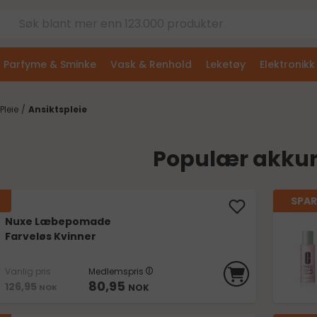
Parfyme & Sminke
Vask & Renhold
Leketøy
Elektronikk
Pleie
/
Ansiktspleie
Populær akkur
SPAR
Nuxe Læbepomade
Farveløs Kvinner
Vanlig pris
Medlemspris
80,95
126,95
NOK
NOK