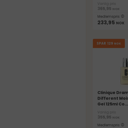
Vanlig pris
365,95
NOK
Medlemspris
233,95
NOK
129
SPAR
NOK
Clinique Dram
Different Moi
Gel 125ml Co...
Vanlig pris
355,95
NOK
Medlemspris