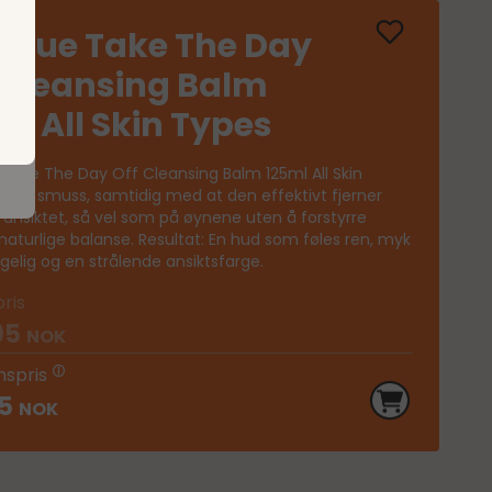
r
nique Take The Day
p
 Cleansing Balm
ml All Skin Types
 Take The Day Off Cleansing Balm 125ml All Skin
rner smuss, samtidig med at den effektivt fjerner
 ansiktet, så vel som på øynene uten å forstyrre
aturlige balanse. Resultat: En hud som føles ren, myk
elig og en strålende ansiktsfarge.
pris
95
NOK
spris
95
NOK