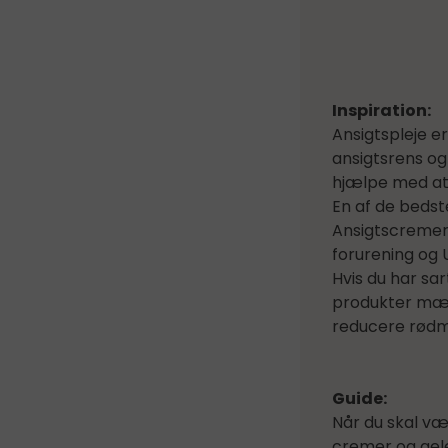
Inspiration:
Ansigtspleje er
ansigtsrens og
hjælpe med at f
En af de bedst
Ansigtscremer
forurening og U
Hvis du har sar
produkter mær
reducere rødme 
Guide:
Når du skal væl
cremer og gele