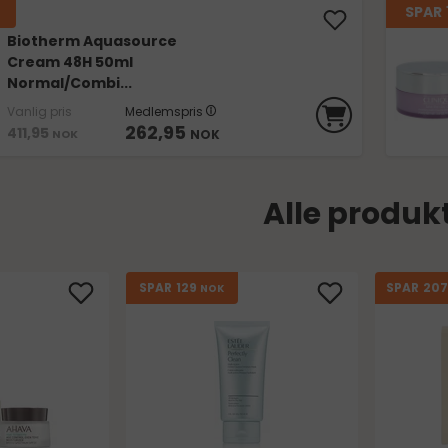
SPAR
Biotherm Aquasource
Cream 48H 50ml
Normal/Combi...
Vanlig pris
Medlemspris
262,95
411,95
NOK
NOK
Alle produk
129
20
SPAR
SPAR
NOK