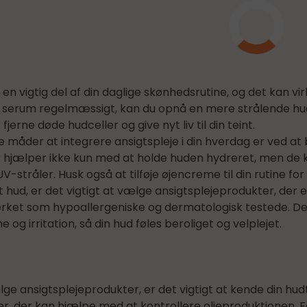
 en vigtig del af din daglige skønhedsrutine, og det kan vir
 serum regelmæssigt, kan du opnå en mere strålende hud
jerne døde hudceller og give nyt liv til din teint.
e måder at integrere ansigtspleje i din hverdag er ved 
 hjælper ikke kun med at holde huden hydreret, men de 
V-stråler. Husk også at tilføje øjencreme til din rutine f
t hud, er det vigtigt at vælge ansigtsplejeprodukter, der e
ket som hypoallergeniske og dermatologisk testede. Det
og irritation, så din hud føles beroliget og velplejet.
ge ansigtsplejeprodukter, er det vigtigt at kende din hudt
r, der kan hjælpe med at kontrollere olieproduktionen. 