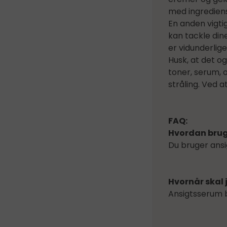
med ingrediens
En anden vigtig
kan tackle din
er vidunderlig
Husk, at det og
toner, serum, 
stråling. Ved 
FAQ:
Hvordan bruge
Du bruger ansi
Hvornår skal
Ansigtsserum 