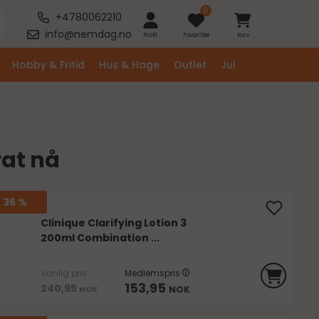
0
+4780062210
info@nemdag.no
Profil
Favoritter
Kurv
Hobby & Fritid
Hus & Hage
Outlet
Jul
at nå
36 %
Clinique Clarifying Lotion 3
200ml Combination ...
Vanlig pris
Medlemspris
153,95
240,95
NOK
NOK