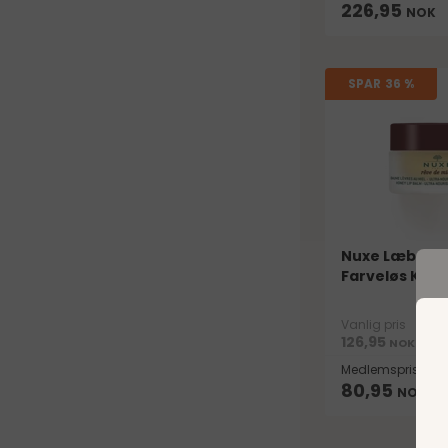
226,95
NOK
SPAR
36 %
Nuxe Læbep
Farveløs Kvin
Vanlig pris
126,95
NOK
Medlemspris
80,95
NOK