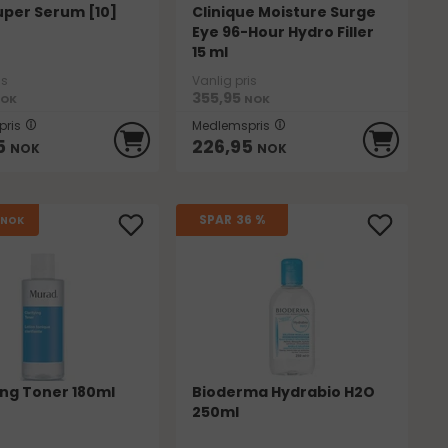
uper Serum [10]
Clinique Moisture Surge
Eye 96-Hour Hydro Filler
15 ml
is
Vanlig pris
355,95
OK
NOK
ris
Medlemspris
5
226,95
NOK
NOK
SPAR
36 %
NOK
ing Toner 180ml
Bioderma Hydrabio H2O
250ml