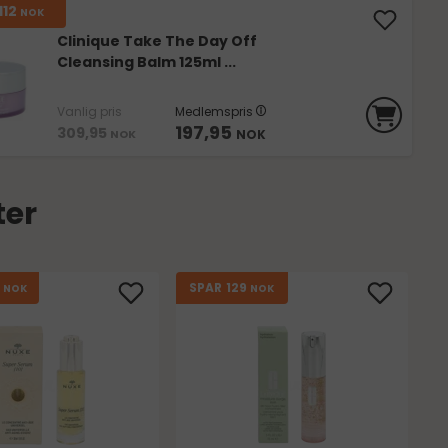
112
NOK
Clinique Take The Day Off
Cleansing Balm 125ml ...
Vanlig pris
Medlemspris
197,95
309,95
NOK
NOK
ter
7
129
SPAR
NOK
NOK