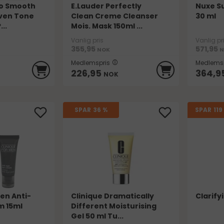
o Smooth
E.Lauder Perfectly
Nuxe S
Even Tone
Clean Creme Cleanser
30 ml
..
Mois. Mask 150ml ...
Vanlig pris
Vanlig pr
355,95
571,95
NOK
N
Medlemspris
Medlemsp
226,95
364,9
NOK
119
SPAR
36 %
SPAR
Men Anti-
Clinique Dramatically
Clarify
m 15ml
Different Moisturising
Gel 50 ml Tu...