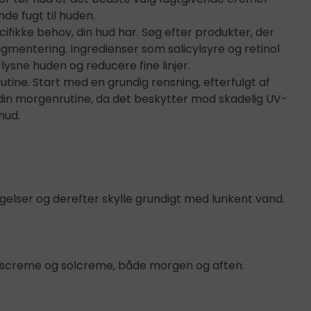
de fugt til huden.
cifikke behov, din hud har. Søg efter produkter, der
gmentering. Ingredienser som salicylsyre og retinol
ysne huden og reducere fine linjer.
utine. Start med en grundig rensning, efterfulgt af
i din morgenrutine, da det beskytter mod skadelig UV-
hud.
elser og derefter skylle grundigt med lunkent vand.
edscreme og solcreme, både morgen og aften.