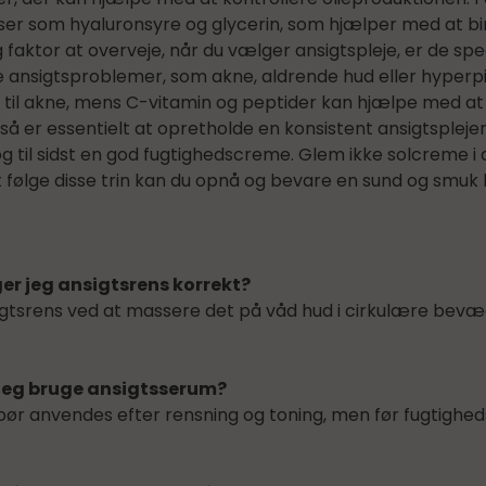
er som hyaluronsyre og glycerin, som hjælper med at bin
 faktor at overveje, når du vælger ansigtspleje, er de spe
e ansigtsproblemer, som akne, aldrende hud eller hyperpi
e til akne, mens C-vitamin og peptider kan hjælpe med at l
så er essentielt at opretholde en konsistent ansigtsplejer
og til sidst en god fugtighedscreme. Glem ikke solcreme 
at følge disse trin kan du opnå og bevare en sund og smuk 
r jeg ansigtsrens korrekt?
gtsrens ved at massere det på våd hud i cirkulære bevæg
 jeg bruge ansigtsserum?
bør anvendes efter rensning og toning, men før fugtigh