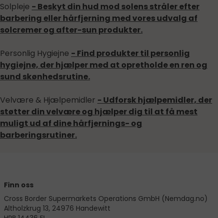
Solpleje
- Beskyt din hud mod solens stråler efter
barbering eller hårfjerning med vores udvalg af
solcremer og after-sun produkter.
Personlig Hygiejne
- Find produkter til personlig
hygiejne, der hjælper med at opretholde en ren og
sund skønhedsrutine.
Velvære & Hjælpemidler
- Udforsk hjælpemidler, der
støtter din velvære og hjælper dig til at få mest
muligt ud af dine hårfjernings- og
barberingsrutiner.
Finn oss
Cross Border Supermarkets Operations GmbH (Nemdag.no)
Altholzkrug 13, 24976 Handewitt