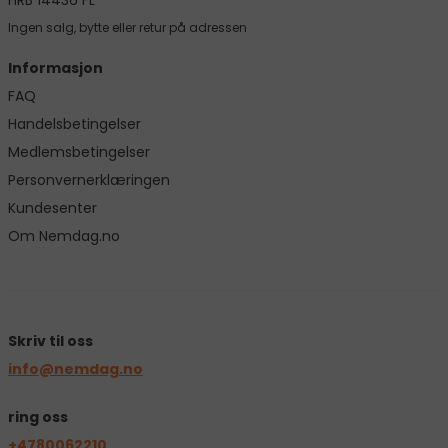
HRB 14436 FL
Ingen salg, bytte eller retur på adressen
Informasjon
FAQ
Handelsbetingelser
Medlemsbetingelser
Personvernerklæringen
Kundesenter
Om Nemdag.no
Skriv til oss
info@nemdag.no
ring oss
+4780062210