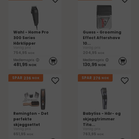
Wahl - Home Pro
Guess - Grooming
300 Series
Effect Aftershave
Hårklipper
10...
Vanlig pris
Vanlig pris
754,95
204,95
NOK
NOK
Medlemspris
Medlemspris
481,95
130,95
NOK
NOK
236
276
SPAR
SPAR
NOK
NOK
Remington - Det
Babyliss - Hår- og
perfekte
skjeggtrimmer
skjeggsettet
Tita...
Vanlig pris
Vanlig pris
651,95
763,95
NOK
NOK