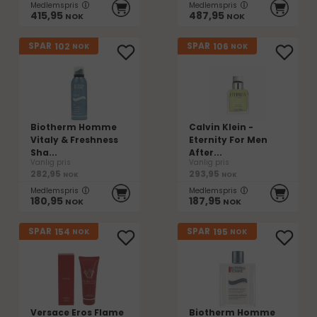
Medlemspris
Medlemspris
415,95
487,95
NOK
NOK
102
106
SPAR
SPAR
NOK
NOK
Biotherm Homme
Calvin Klein -
Vitaly & Freshness
Eternity For Men
Sha...
After...
Vanlig pris
Vanlig pris
282,95
293,95
NOK
NOK
Medlemspris
Medlemspris
180,95
187,95
NOK
NOK
154
195
SPAR
SPAR
NOK
NOK
Versace Eros Flame
Biotherm Homme