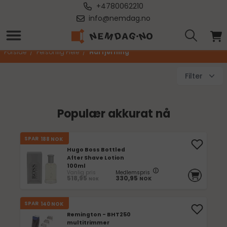
+4780062210
info@nemdag.no
Hårfjerning
Forside
/
Personlig Pleie
/
Hårfjerning
Filter
Populær akkurat nå
SPAR
188
NOK
Hugo Boss Bottled
After Shave Lotion
100ml
Vanlig pris
Medlemspris
518,95
330,95
NOK
NOK
SPAR
140
NOK
Remington - BHT250
multitrimmer