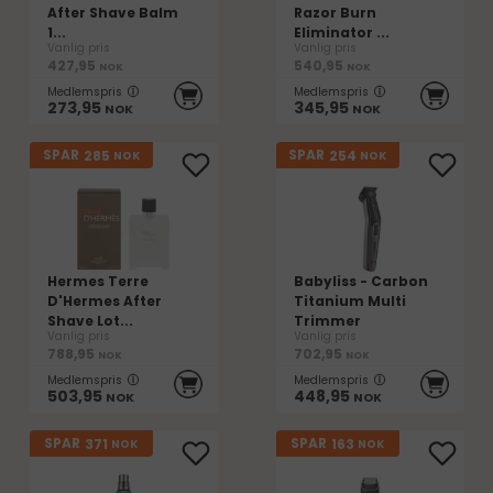
After Shave Balm
Razor Burn
1...
Eliminator ...
Vanlig pris
Vanlig pris
427,95
540,95
NOK
NOK
Medlemspris
Medlemspris
273,95
345,95
NOK
NOK
285
254
SPAR
SPAR
NOK
NOK
Hermes Terre
Babyliss - Carbon
D'Hermes After
Titanium Multi
Shave Lot...
Trimmer
Vanlig pris
Vanlig pris
788,95
702,95
NOK
NOK
Medlemspris
Medlemspris
503,95
448,95
NOK
NOK
371
163
SPAR
SPAR
NOK
NOK