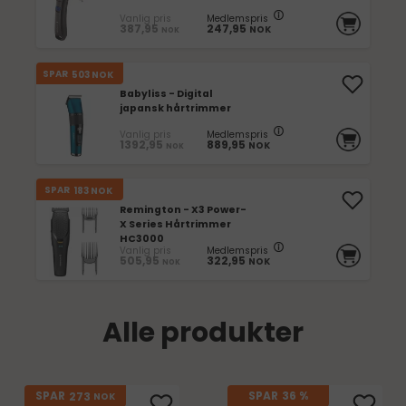
Vanlig pris
Medlemspris
387,95
247,95
NOK
NOK
SPAR
503
NOK
Babyliss - Digital
japansk hårtrimmer
Vanlig pris
Medlemspris
1392,95
889,95
NOK
NOK
SPAR
183
NOK
Remington - X3 Power-
X Series Hårtrimmer
HC3000
Vanlig pris
Medlemspris
505,95
322,95
NOK
NOK
Alle produkter
273
SPAR
SPAR
36 %
NOK