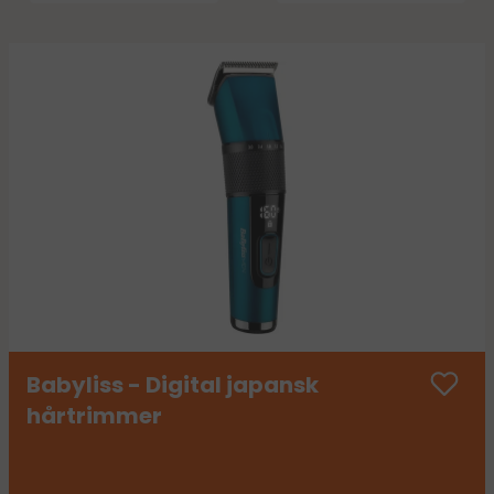
Babyliss - Digital japansk
hårtrimmer