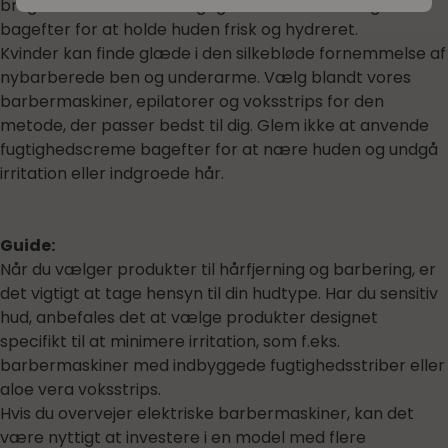
bruge aftershave eller fugtighedscreme til ansigtet
bagefter for at holde huden frisk og hydreret.
Kvinder kan finde glæde i den silkebløde fornemmelse af
nybarberede ben og underarme. Vælg blandt vores
barbermaskiner, epilatorer og voksstrips for den
metode, der passer bedst til dig. Glem ikke at anvende
fugtighedscreme bagefter for at nære huden og undgå
irritation eller indgroede hår.
Guide:
Når du vælger produkter til hårfjerning og barbering, er
det vigtigt at tage hensyn til din hudtype. Har du sensitiv
hud, anbefales det at vælge produkter designet
specifikt til at minimere irritation, som f.eks.
barbermaskiner med indbyggede fugtighedsstriber eller
aloe vera voksstrips.
Hvis du overvejer elektriske barbermaskiner, kan det
være nyttigt at investere i en model med flere