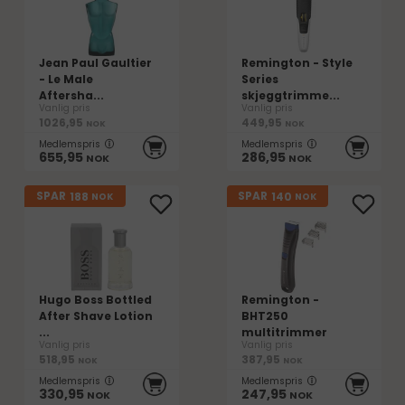
Jean Paul Gaultier
Remington - Style
- Le Male
Series
Aftersha...
skjeggtrimme...
Vanlig pris
Vanlig pris
1026,95
449,95
NOK
NOK
Medlemspris
Medlemspris
655,95
286,95
NOK
NOK
188
140
SPAR
SPAR
NOK
NOK
Hugo Boss Bottled
Remington -
After Shave Lotion
BHT250
...
multitrimmer
Vanlig pris
Vanlig pris
518,95
387,95
NOK
NOK
Medlemspris
Medlemspris
330,95
247,95
NOK
NOK