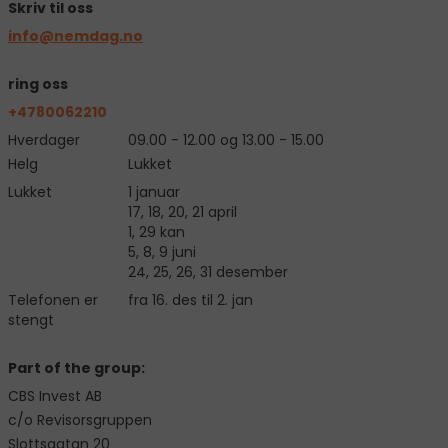
Skriv til oss
info@nemdag.no
ring oss
+4780062210
Hverdager
09.00 - 12.00 og 13.00 - 15.00
Helg
Lukket
Lukket
1 januar
17, 18, 20, 21 april
1, 29 kan
5, 8, 9 juni
24, 25, 26, 31 desember
Telefonen er
fra 16. des til 2. jan
stengt
Part of the group:
CBS Invest AB
c/o Revisorsgruppen
Slottsgatan 20