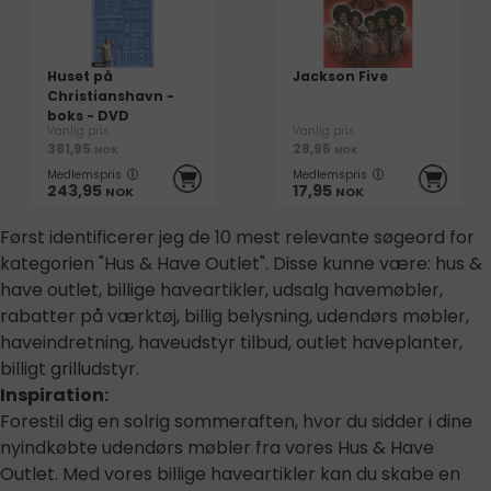
Huset på
Jackson Five
Christianshavn -
boks - DVD
Vanlig pris
Vanlig pris
381,95
28,95
NOK
NOK
Medlemspris
Medlemspris
243,95
17,95
NOK
NOK
Først identificerer jeg de 10 mest relevante søgeord for
kategorien "Hus & Have Outlet". Disse kunne være: hus &
have outlet, billige haveartikler, udsalg havemøbler,
rabatter på værktøj, billig belysning, udendørs møbler,
haveindretning, haveudstyr tilbud, outlet haveplanter,
billigt grilludstyr.
Inspiration:
Forestil dig en solrig sommeraften, hvor du sidder i dine
nyindkøbte udendørs møbler fra vores Hus & Have
Outlet. Med vores billige haveartikler kan du skabe en