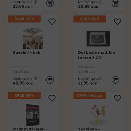
Medlemspris
Medlemspris
28,95
28,95
NOK
NOK
SPAR
37 %
SPAR
35 %
Gasolin' - bok
Det beste med Jan
Larsen 3 CD
Vanlig pris
Vanlig pris
73,95
33,95
NOK
NOK
Medlemspris
Medlemspris
46,95
21,95
NOK
NOK
195
SPAR
36 %
SPAR
NOK
Strandvaskeren -
Yookidoo -