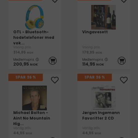
OTL - Bluetooth-
Vingavesett
hodetelefoner med
vok...
Vanlig pris
Vanlig pris
314,95
179,95
NOK
NOK
Medlemspris
Medlemspris
200,95
114,95
NOK
NOK
SPAR
36 %
SPAR
36 %
Michael Bolton -
Jørgen Ingemann
Aint No Mountain
Favoritter 2 CD
Hig...
Vanlig pris
Vanlig pris
44,95
44,95
NOK
NOK