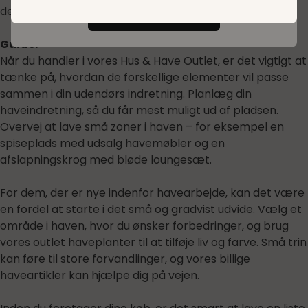
den haveentusiast, du altid har drømt om at være.
Forstått!
Guide:
Når du handler i vores Hus & Have Outlet, er det vigtigt at
tænke på, hvordan de forskellige elementer vil passe
sammen i din udendørs indretning. Planlæg din
haveindretning, så du får mest muligt ud af pladsen.
Overvej at lave små zoner i haven – for eksempel en
spiseplads med udsalg havemøbler og en
afslapningskrog med bløde loungesæt.
For dem, der er nye indenfor havearbejde, kan det være
en fordel at starte i det små og gradvist udvide. Vælg et
område i haven, hvor du ønsker forbedringer, og brug
vores outlet haveplanter til at tilføje liv og farve. Små trin
kan føre til store forvandlinger, og vores billige
haveartikler kan hjælpe dig på vejen.