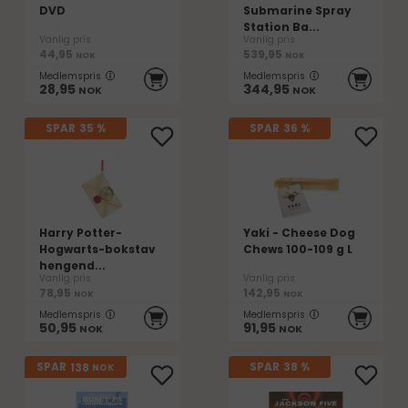
DVD
Submarine Spray
Station Ba...
Vanlig pris
Vanlig pris
44,95
539,95
NOK
NOK
Medlemspris
Medlemspris
28,95
344,95
NOK
NOK
SPAR
35 %
SPAR
36 %
Harry Potter-
Yaki - Cheese Dog
Hogwarts-bokstav
Chews 100-109 g L
hengend...
Vanlig pris
Vanlig pris
78,95
142,95
NOK
NOK
Medlemspris
Medlemspris
50,95
91,95
NOK
NOK
138
SPAR
SPAR
38 %
NOK