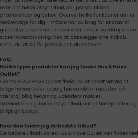
Inden du foretager dine køb, er det smart at lave en liste
over det haveudstyr tilbud, der passer til dine
præferencer og behov. Overvej hvilke funktioner der er
nødvendige for dig – måske har du brug for et stærkt
grilludstyr til sommeraftener eller robust værktøj til den
store haveoprydning. Ved at planlægge dine indkøb,
sikrer du, at du får præcis det, du behøver.
FAQ:
Hvilke typer produkter kan jeg finde i Hus & Have
Outlet?
I vores Hus & Have Outlet finder du et bredt udvalg af
billige haveartikler, udsalg havemøbler, rabatter på
værktøj, billig belysning, udendørs møbler,
haveindretning, haveudstyr tilbud, outlet haveplanter og
billigt grilludstyr.
Hvordan finder jeg de bedste tilbud?
De bedste tilbud i vores Hus & Have Outlet kan findes ved