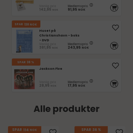
Vanlig pris
Medlemspris
142,95
91,95
NOK
NOK
SPAR
138
NOK
Huset på
Christianshavn - boks
- DVD
Vanlig pris
Medlemspris
381,95
243,95
NOK
NOK
SPAR
38 %
Jackson Five
Vanlig pris
Medlemspris
28,95
17,95
NOK
NOK
Alle produkter
114
SPAR
SPAR
36 %
NOK