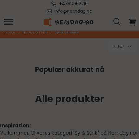
+4780062210
info@nemdag.no
Sy & Strikke
Forside
/
Hobby & Fritid
/
Sy & Strikke
Filter
Populær akkurat nå
Alle produkter
Inspiration:
Velkommen til vores kategori "Sy & Strik" på Nemdag.no!