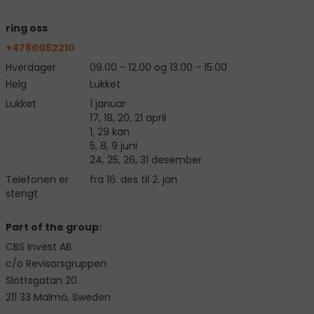
ring oss
+4780062210
Hverdager
09.00 - 12.00 og 13.00 - 15.00
Helg
Lukket
Lukket
1 januar
17, 18, 20, 21 april
1, 29 kan
5, 8, 9 juni
24, 25, 26, 31 desember
Telefonen er
fra 16. des til 2. jan
stengt
Part of the group:
CBS Invest AB
c/o Revisorsgruppen
Slottsgatan 20
211 33 Malmö, Sweden