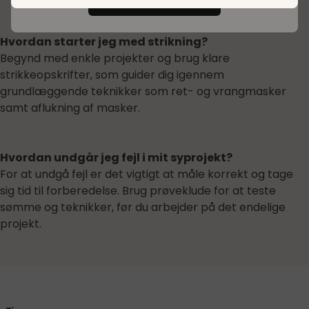
Hvordan starter jeg med strikning?
Begynd med enkle projekter og brug klare
strikkeopskrifter, som guider dig igennem
grundlæggende teknikker som ret- og vrangmasker
samt aflukning af masker.
Hvordan undgår jeg fejl i mit syprojekt?
For at undgå fejl er det vigtigt at måle korrekt og tage
sig tid til forberedelse. Brug prøveklude for at teste
sømme og teknikker, før du arbejder på det endelige
projekt.