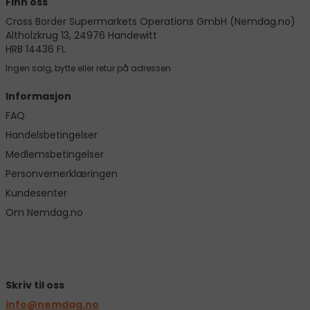
Finn oss
Cross Border Supermarkets Operations GmbH (Nemdag.no)
Altholzkrug 13, 24976 Handewitt
HRB 14436 FL
Ingen salg, bytte eller retur på adressen
Informasjon
FAQ
Handelsbetingelser
Medlemsbetingelser
Personvernerklæringen
Kundesenter
Om Nemdag.no
Skriv til oss
info@nemdag.no