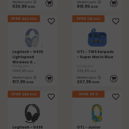
Medlemspris
Medlemspris
530,95
616,95
NOK
NOK
463
118
SPAR
SPAR
NOK
NOK
Logitech - G435
OTL - TWS Earpods
Lightspeed
- Super Mario Blue
Wireless G...
Vanlig pris
Vanlig pris
1280,95
325,95
NOK
NOK
Medlemspris
Medlemspris
817,95
207,95
NOK
NOK
365
SPAR
SPAR
36 %
NOK
Logitech - G335
OTL - Junior