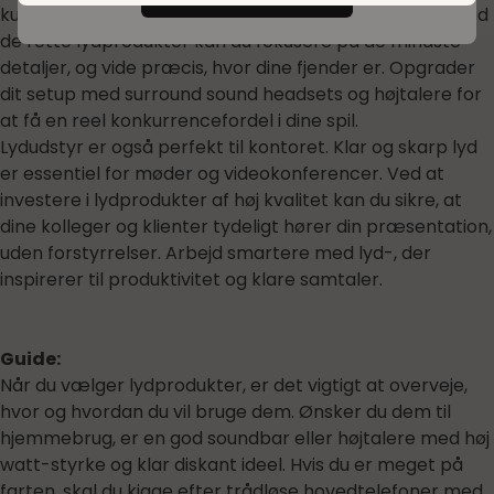
kunne reagere hurtigt og navigere effektivt i dit spil. Med
de rette lydprodukter kan du fokusere på de mindste
detaljer, og vide præcis, hvor dine fjender er. Opgrader
dit setup med surround sound headsets og højtalere for
at få en reel konkurrencefordel i dine spil.
Lydudstyr er også perfekt til kontoret. Klar og skarp lyd
er essentiel for møder og videokonferencer. Ved at
investere i lydprodukter af høj kvalitet kan du sikre, at
dine kolleger og klienter tydeligt hører din præsentation,
uden forstyrrelser. Arbejd smartere med lyd-, der
inspirerer til produktivitet og klare samtaler.
Guide:
Når du vælger lydprodukter, er det vigtigt at overveje,
hvor og hvordan du vil bruge dem. Ønsker du dem til
hjemmebrug, er en god soundbar eller højtalere med høj
watt-styrke og klar diskant ideel. Hvis du er meget på
farten, skal du kigge efter trådløse hovedtelefoner med