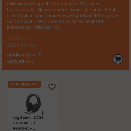
rekkevidde på opptil 20 m og opptil 29 timers
batterilevetid. Tilpass hvordan du ser og høres i G Hub
med Double Zone, foran-dreide LightSync RGB og Blue
Vo! CE Voice Filters i sanntid. G733 har avansert
lydteknologi, inkludert 40 ...
Vanlig pris
2224,95
NOK
Medlemspris
1419,95
NOK
804
SPAR
NOK
Logitech - G733
LIGHTSPEED
Headset - ...