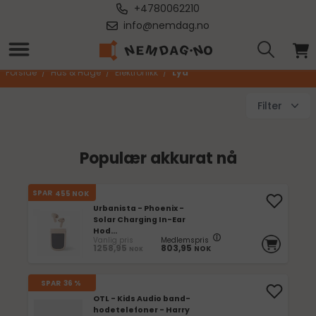
+4780062210
info@nemdag.no
Lyd
Forside
/
Hus & Hage
/
Elektronikk
/
Lyd
Filter
Populær akkurat nå
SPAR
455
NOK
Urbanista - Phoenix -
Solar Charging In-Ear
Hod...
Vanlig pris
Medlemspris
1258,95
803,95
NOK
NOK
SPAR
36 %
OTL - Kids Audio band-
hodetelefoner - Harry