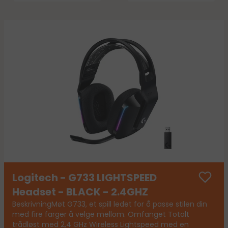
Logitech - G733 LIGHTSPEED
Headset - BLACK - 2.4GHZ
BeskrivningMøt G733, et spill ledet for å passe stilen din
med fire farger å velge mellom. Omfanget Totalt
trådløst med 2,4 GHz Wireless Lightspeed med en