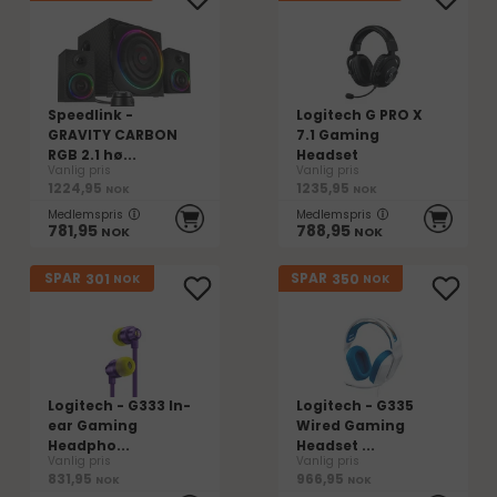
Speedlink -
Logitech G PRO X
GRAVITY CARBON
7.1 Gaming
RGB 2.1 hø...
Headset
Vanlig pris
Vanlig pris
1224,95
1235,95
NOK
NOK
Medlemspris
Medlemspris
781,95
788,95
NOK
NOK
301
350
SPAR
SPAR
NOK
NOK
Logitech - G333 In-
Logitech - G335
ear Gaming
Wired Gaming
Headpho...
Headset ...
Vanlig pris
Vanlig pris
831,95
966,95
NOK
NOK