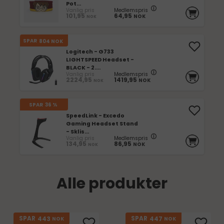
Pot...
Vanlig pris
Medlemspris
101,95
64,95
NOK
NOK
SPAR
804
NOK
Logitech - G733
LIGHTSPEED Headset -
BLACK - 2....
Vanlig pris
Medlemspris
2224,95
1419,95
NOK
NOK
SPAR
36 %
SpeedLink - Excedo
Gaming Headset Stand
- Sklis...
Vanlig pris
Medlemspris
134,95
86,95
NOK
NOK
Alle produkter
443
447
SPAR
SPAR
NOK
NOK