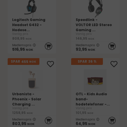
Logitech Gaming
Speedlink -
Headset G432 -
VOLTOR LED Stereo
Hodese...
Gaming ...
Vanlig pris
Vanlig pris
808,95
146,95
NOK
NOK
Medlemspris
Medlemspris
516,95
93,95
NOK
NOK
455
SPAR
SPAR
36 %
NOK
Urbanista -
OTL - Kids Audio
Phoenix - Solar
band-
Charging ...
hodetelefoner -...
Vanlig pris
Vanlig pris
1258,95
101,95
NOK
NOK
Medlemspris
Medlemspris
803,95
64,95
NOK
NOK