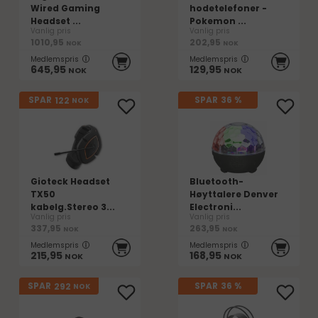
Wired Gaming
hodetelefoner -
Headset ...
Pokemon ...
Vanlig pris
Vanlig pris
1010,95
202,95
NOK
NOK
Medlemspris
Medlemspris
645,95
129,95
NOK
NOK
122
SPAR
SPAR
36 %
NOK
Gioteck Headset
Bluetooth-
TX50
Høyttalere Denver
kabelg.Stereo 3...
Electroni...
Vanlig pris
Vanlig pris
337,95
263,95
NOK
NOK
Medlemspris
Medlemspris
215,95
168,95
NOK
NOK
292
SPAR
SPAR
36 %
NOK