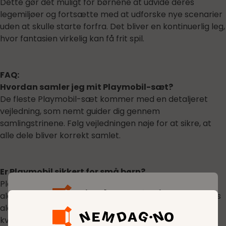
Dette gør det muligt for børnene at udvide deres
legemiljøer og fortsætte med at udforske nye scenarier
uden at skulle starte forfra. Det bliver en kontinuerlig leg,
hvor fantasien virkelig kan få frit spil.
FAQ:
Hvordan samler jeg mit Playmobil-sæt?
De fleste Playmobil-sæt kommer med en detaljeret
vejledning, som nemt guider dig gennem
samlingstrinene. Følg vejledningen nøje for at sikre, at
alle dele bliver korrekt samlet.
Er Playmobil sikkert for små børn?
Playmobil tilbyder sæt tilpasset forskellige
aldersgrupper. Vælg sæt, der er passende for dit barns
alder for at sikre sikker leg. Mindre dele kan udgøre en
kvælningsrisiko for meget små børn.
Få mer ut av hverdagen med vårt medlemskap.