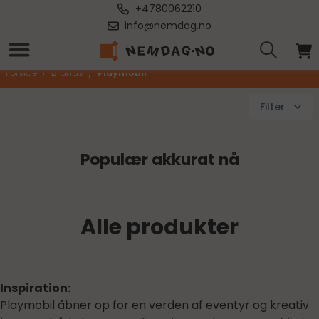
+4780062210
info@nemdag.no
Playmobil
Forside
/
Brands
/
Playmobil
Filter
Populær akkurat nå
Alle produkter
Inspiration:
Playmobil åbner op for en verden af eventyr og kreativ