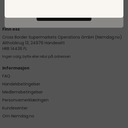
Forstått!
Finn oss
Cross Border Supermarkets Operations GmbH (Nemdag.no)
Altholzkrug 13, 24976 Handewitt
HRB 14436 FL
Ingen salg, bytte eller retur på adressen
Informasjon
FAQ
Handelsbetingelser
Medlemsbetingelser
Personvernerklæringen
Kundesenter
Om Nemdag.no