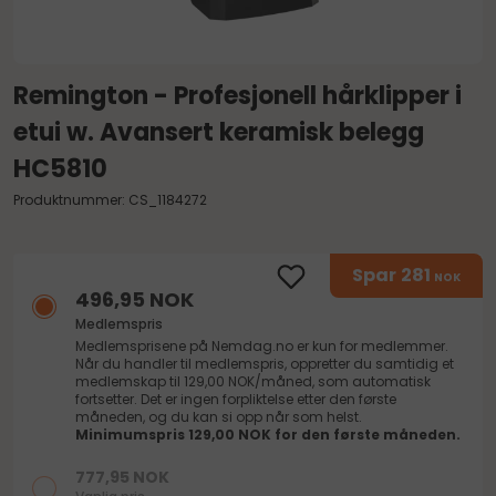
Remington - Profesjonell hårklipper i
etui w. Avansert keramisk belegg
HC5810
Produktnummer: CS_1184272
Spar
281
NOK
496,95 NOK
Medlemspris
Medlemsprisene på
Nemdag.no
er kun for medlemmer.
Når du handler til medlemspris, oppretter du samtidig et
medlemskap til 129,00 NOK/måned, som automatisk
fortsetter. Det er ingen forpliktelse etter den første
måneden, og du kan si opp når som helst.
Minimumspris 129,00 NOK for den første måneden.
777,95 NOK