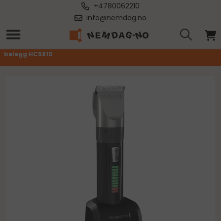
+4780062210
info@nemdag.no
Forside
/
Remington - Profesjonell hårklipper i etui w. Avansert keramisk
belegg HC5810