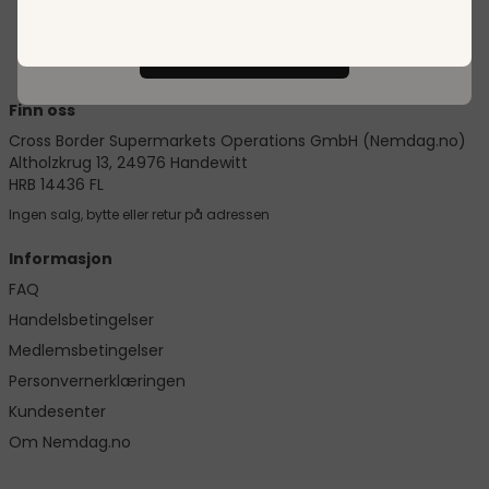
Forstått!
Finn oss
Cross Border Supermarkets Operations GmbH (Nemdag.no)
Altholzkrug 13, 24976 Handewitt
HRB 14436 FL
Ingen salg, bytte eller retur på adressen
Informasjon
FAQ
Handelsbetingelser
Medlemsbetingelser
Personvernerklæringen
Kundesenter
Om Nemdag.no