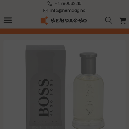
+4780062210
info@nemdag.no
Forside
/
Hugo Boss Bottled After Shave Lotion 100ml