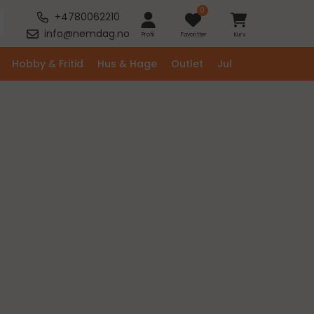
0
+4780062210
info@nemdag.no
Profil
Favoritter
Kurv
Hobby & Fritid
Hus & Hage
Outlet
Jul