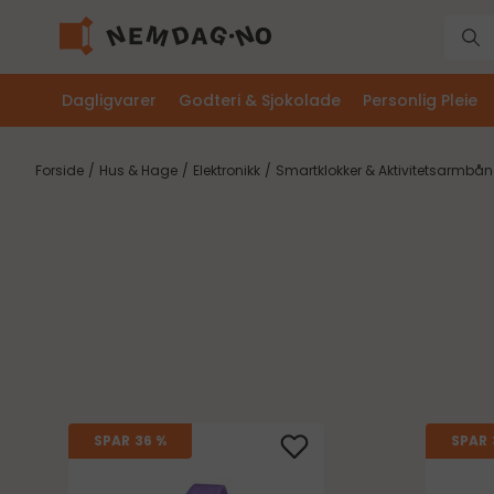
Dagligvarer
Godteri & Sjokolade
Personlig Pleie
Forside
/
Hus & Hage
/
Elektronikk
/
Smartklokker & Aktivitetsarmbå
SPAR
36 %
SPAR