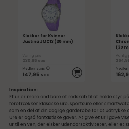
Klokker for Kvinner
Klokk
Justina JMC13 (35 mm)
Chron
(30 
Vanlig pris
Vanlig 
230,95
254,9
NOK
Medlemspris
Medlem
147,95
162,
NOK
Inspiration:
Et ur er mere end bare et redskab til at holde styr på 
foretrækker klassiske ure, sportsure eller smartwatches
som en del af din daglige garderobe for at udtrykke 
Ure er også fantastiske gaver. At give et ur i gave 
ur til en ven, der elsker udendørsaktiviteter, eller e