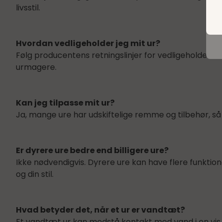
livsstil.
Hvordan vedligeholder jeg mit ur?
Følg producentens retningslinjer for vedligeholdels
urmagere.
Kan jeg tilpasse mit ur?
Ja, mange ure har udskiftelige remme og tilbehør, så 
Er dyrere ure bedre end billigere ure?
Ikke nødvendigvis. Dyrere ure kan have flere funktion
og din stil.
Hvad betyder det, når et ur er vandtæt?
Et vandtæt ur kan modstå kontakt med vand i en vis g