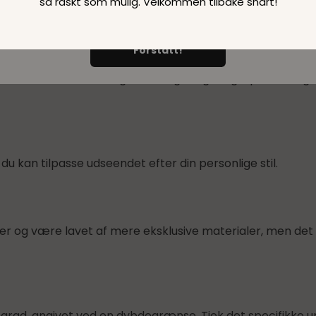
så raskt som mulig. Velkommen tilbake snart!
Forstått!
e. Dette kan omfatte regelmæssig rengøring, optrækning a
du kan tilpasse udseendet efter din personlige stil.
er og være lavet af mere eksklusive materialer, men det v
rad, angivet ved en dybdegrænse. Tjek det specifikke ur 