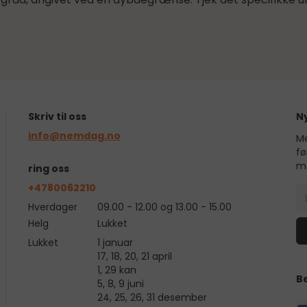
Skriv til oss
N
info@nemdag.no
Me
fø
me
ring oss
+4780062210
Hverdager
09.00 - 12.00 og 13.00 - 15.00
Helg
Lukket
Lukket
1 januar
17, 18, 20, 21 april
1, 29 kan
B
5, 8, 9 juni
24, 25, 26, 31 desember