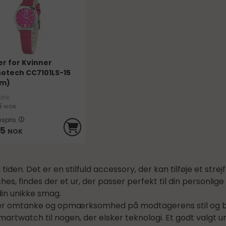
er for Kvinner
otech CC7101LS-15
mm)
pris
5
NOK
spris
95
NOK
tiden. Det er en stilfuld accessory, der kan tilføje et strej
, findes der et ur, der passer perfekt til din personlige st
din unikke smag.
viser omtanke og opmærksomhed på modtagerens stil og beh
t smartwatch til nogen, der elsker teknologi. Et godt valgt 