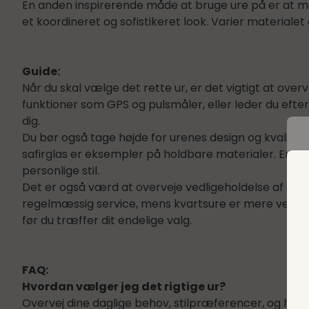
En anden inspirerende måde at bruge ure på er at 
et koordineret og sofistikeret look. Varier materialet o
Guide:
Når du skal vælge det rette ur, er det vigtigt at ove
funktioner som GPS og pulsmåler, eller leder du efter
dig.
Du bør også tage højde for urenes design og kvalitet.
safirglas er eksempler på holdbare materialer. En læ
personlige stil.
Det er også værd at overveje vedligeholdelse af di
regelmæssig service, mens kvartsure er mere vedligeho
før du træffer dit endelige valg.
FAQ:
Hvordan vælger jeg det rigtige ur?
Overvej dine daglige behov, stilpræferencer, og hvor m