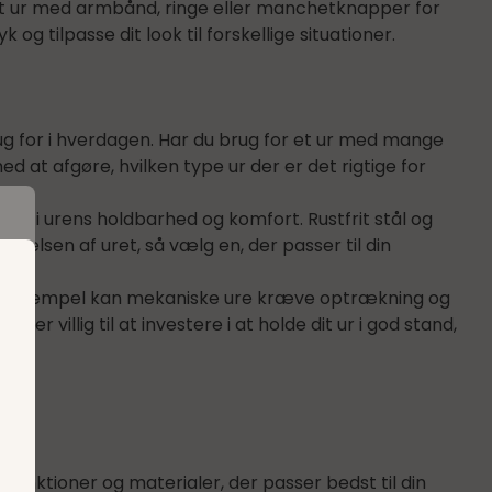
t ur med armbånd, ringe eller manchetknapper for
og tilpasse dit look til forskellige situationer.
brug for i hverdagen. Har du brug for et ur med mange
d at afgøre, hvilken type ur der er det rigtige for
lle i urens holdbarhed og komfort. Rustfrit stål og
elsen af uret, så vælg en, der passer til din
For eksempel kan mekaniske ure kræve optrækning og
g
villig til at investere i at holde dit ur i god stand,
r
p
 funktioner og materialer, der passer bedst til din