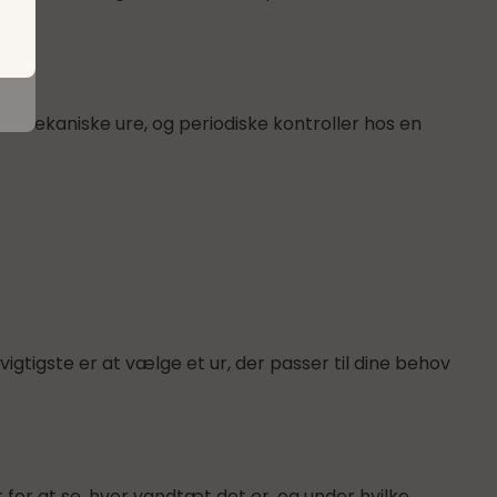
f mekaniske ure, og periodiske kontroller hos en
igtigste er at vælge et ur, der passer til dine behov
for at se, hvor vandtæt det er, og under hvilke